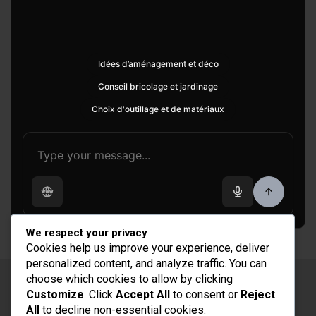
Idées d’aménagement et déco
Conseil bricolage et jardinage
Choix d'outillage et de matériaux
We respect your privacy
Cookies help us improve your experience, deliver
personalized content, and analyze traffic. You can
choose which cookies to allow by clicking
Copyright © 2026
Rénovation et Décoration
Customize
. Click
Accept All
to consent or
Reject
Thème par :
Theme Horse
All
to decline non-essential cookies.