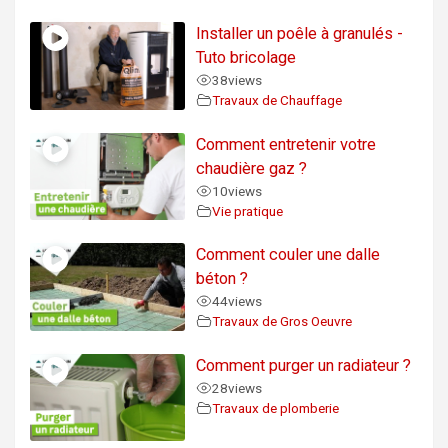
Installer un poêle à granulés -
Tuto bricolage
38
views
Travaux de Chauffage
Comment entretenir votre
chaudière gaz ?
10
views
Vie pratique
Comment couler une dalle
béton ?
44
views
Travaux de Gros Oeuvre
Comment purger un radiateur ?
28
views
Travaux de plomberie