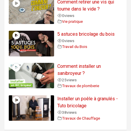
Comment retirer une vis qui
tourne dans le vide ?
0
views
Vie pratique
5 astuces bricolage du bois
0
views
Travail du Bois
Comment installer un
sanibroyeur ?
25
views
Travaux de plomberie
Installer un poêle à granulés -
Tuto bricolage
38
views
Travaux de Chauffage