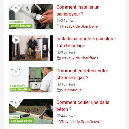
Comment installer un
sanibroyeur ?
25
views
Travaux de plomberie
Installer un poêle à granulés -
Tuto bricolage
38
views
Travaux de Chauffage
Comment entretenir votre
chaudière gaz ?
10
views
Vie pratique
Comment couler une dalle
béton ?
44
views
Travaux de Gros Oeuvre