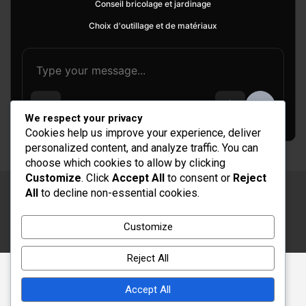
Conseil bricolage et jardinage
Choix d'outillage et de matériaux
We respect your privacy
Cookies help us improve your experience, deliver
personalized content, and analyze traffic. You can
choose which cookies to allow by clicking
Customize
. Click
Accept All
to consent or
Reject
All
to decline non-essential cookies.
Copyright © 2026
Rénovation et Décoration
Thème par :
Theme Horse
Customize
Fièrement propulsé par :
WordPress
Reject All
Accept All