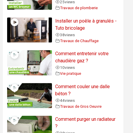
25
views
Travaux de plomberie
Installer un poêle à granulés -
Tuto bricolage
38
views
Travaux de Chauffage
Comment entretenir votre
chaudière gaz ?
10
views
Vie pratique
Comment couler une dalle
béton ?
44
views
Travaux de Gros Oeuvre
Comment purger un radiateur
?