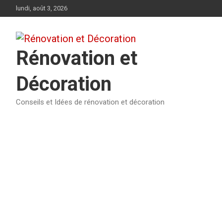
Aller
lundi, août 3, 2026
au
contenu
Rénovation et
Décoration
Conseils et Idées de rénovation et décoration