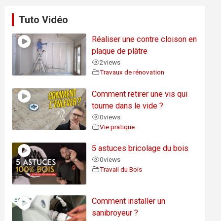
Tuto Vidéo
Réaliser une contre cloison en
plaque de plâtre
2
views
Travaux de rénovation
Comment retirer une vis qui
tourne dans le vide ?
0
views
Vie pratique
5 astuces bricolage du bois
0
views
Travail du Bois
Comment installer un
sanibroyeur ?