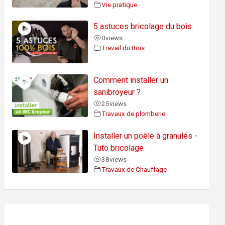
Vie pratique
5 astuces bricolage du bois
0
views
Travail du Bois
Comment installer un
sanibroyeur ?
25
views
Travaux de plomberie
Installer un poêle à granulés -
Tuto bricolage
38
views
Travaux de Chauffage