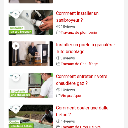
Comment installer un
sanibroyeur ?
25
views
Travaux de plomberie
Installer un poêle à granulés -
Tuto bricolage
38
views
Travaux de Chauffage
Comment entretenir votre
chaudière gaz ?
10
views
Vie pratique
Comment couler une dalle
béton ?
44
views
Travaux de Gros Oeuvre