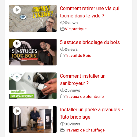
Comment retirer une vis qui
tourne dans le vide ?
0
views
Vie pratique
5 astuces bricolage du bois
0
views
Travail du Bois
Comment installer un
sanibroyeur ?
25
views
Travaux de plomberie
Installer un poêle à granulés -
Tuto bricolage
38
views
Travaux de Chauffage