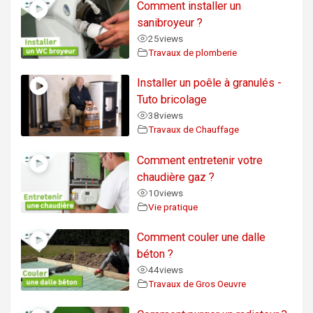
Comment installer un
sanibroyeur ?
25
views
Travaux de plomberie
Installer un poêle à granulés -
Tuto bricolage
38
views
Travaux de Chauffage
Comment entretenir votre
chaudière gaz ?
10
views
Vie pratique
Comment couler une dalle
béton ?
44
views
Travaux de Gros Oeuvre