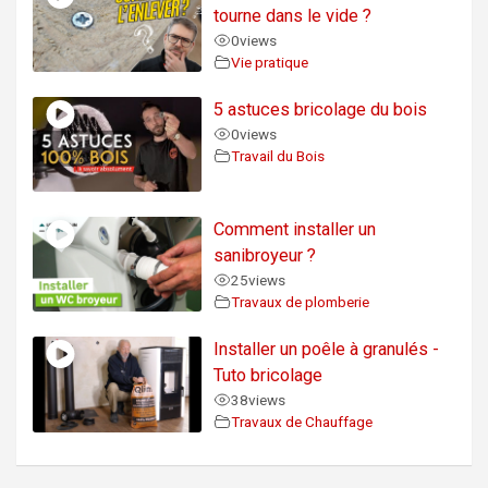
tourne dans le vide ?
0
views
Vie pratique
5 astuces bricolage du bois
0
views
Travail du Bois
Comment installer un
sanibroyeur ?
25
views
Travaux de plomberie
Installer un poêle à granulés -
Tuto bricolage
38
views
Travaux de Chauffage