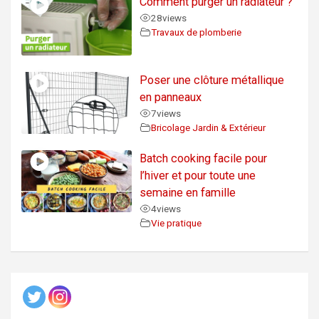
Comment purger un radiateur ?
28
views
Travaux de plomberie
Poser une clôture métallique
en panneaux
7
views
Bricolage Jardin & Extérieur
Batch cooking facile pour
l’hiver et pour toute une
semaine en famille
4
views
Vie pratique