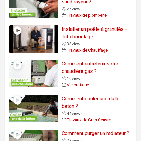
sanibroyeur ?
25
views
Travaux de plomberie
Installer un poêle à granulés -
Tuto bricolage
38
views
Travaux de Chauffage
Comment entretenir votre
chaudière gaz ?
10
views
Vie pratique
Comment couler une dalle
béton ?
44
views
Travaux de Gros Oeuvre
Comment purger un radiateur ?
28
views