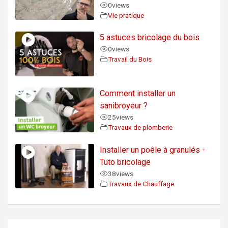
0
views
Vie pratique
5 astuces bricolage du bois
0
views
Travail du Bois
Comment installer un
sanibroyeur ?
25
views
Travaux de plomberie
Installer un poêle à granulés -
Tuto bricolage
38
views
Travaux de Chauffage