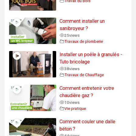
Travail du Bois
Comment installer un
sanibroyeur ?
25
views
Travaux de plomberie
Installer un poêle à granulés -
Tuto bricolage
38
views
Travaux de Chauffage
Comment entretenir votre
chaudière gaz ?
10
views
Vie pratique
Comment couler une dalle
béton ?
44
views