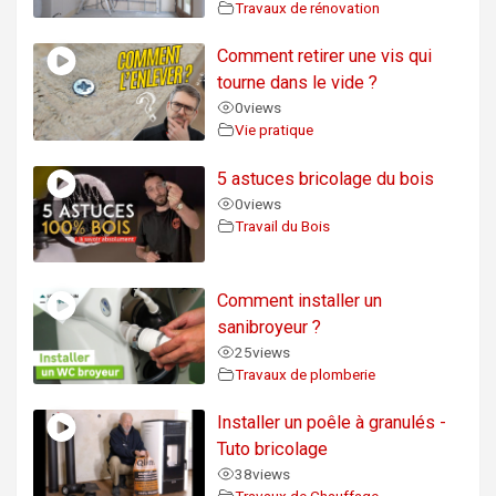
Travaux de rénovation
Comment retirer une vis qui
tourne dans le vide ?
0
views
Vie pratique
5 astuces bricolage du bois
0
views
Travail du Bois
Comment installer un
sanibroyeur ?
25
views
Travaux de plomberie
Installer un poêle à granulés -
Tuto bricolage
38
views