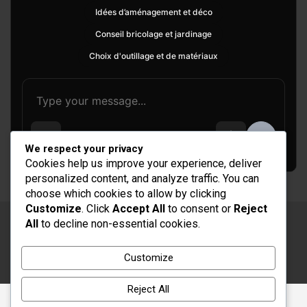
Idées d’aménagement et déco
Conseil bricolage et jardinage
Choix d'outillage et de matériaux
We respect your privacy
Cookies help us improve your experience, deliver
personalized content, and analyze traffic. You can
choose which cookies to allow by clicking
Customize
. Click
Accept All
to consent or
Reject
All
to decline non-essential cookies.
Copyright © 2026
Rénovation et Décoration
Thème par :
Theme Horse
Customize
Fièrement propulsé par :
WordPress
Reject All