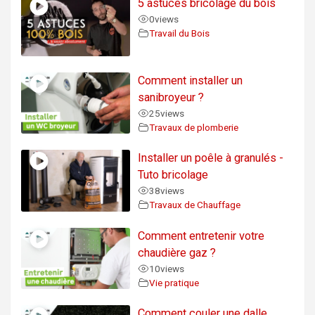
5 astuces bricolage du bois
0
views
Travail du Bois
Comment installer un
sanibroyeur ?
25
views
Travaux de plomberie
Installer un poêle à granulés -
Tuto bricolage
38
views
Travaux de Chauffage
Comment entretenir votre
chaudière gaz ?
10
views
Vie pratique
Comment couler une dalle