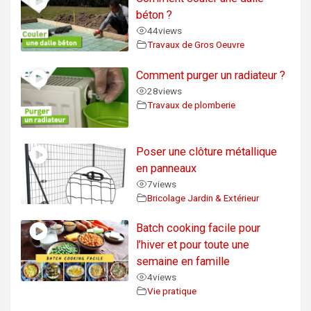
béton ?
44
views
Travaux de Gros Oeuvre
Comment purger un radiateur ?
28
views
Travaux de plomberie
Poser une clôture métallique
en panneaux
7
views
Bricolage Jardin & Extérieur
Batch cooking facile pour
l’hiver et pour toute une
semaine en famille
4
views
Vie pratique