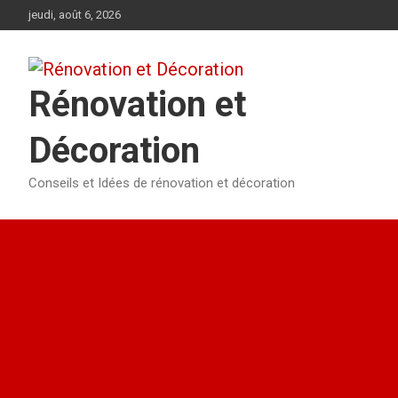
Aller
jeudi, août 6, 2026
au
contenu
Rénovation et
Décoration
Conseils et Idées de rénovation et décoration