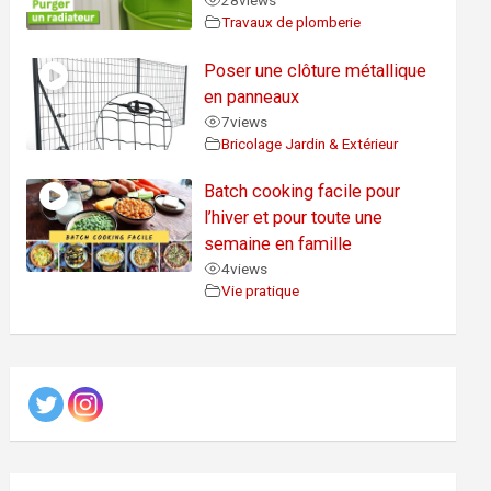
28
views
Travaux de plomberie
Poser une clôture métallique
en panneaux
7
views
Bricolage Jardin & Extérieur
Batch cooking facile pour
l’hiver et pour toute une
semaine en famille
4
views
Vie pratique