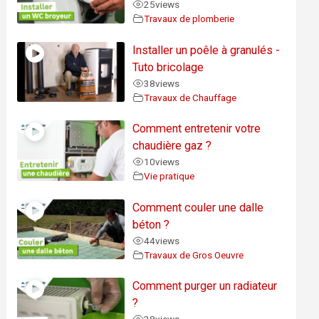
25
views
Travaux de plomberie
Installer un poêle à granulés -
Tuto bricolage
38
views
Travaux de Chauffage
Comment entretenir votre
chaudière gaz ?
10
views
Vie pratique
Comment couler une dalle
béton ?
44
views
Travaux de Gros Oeuvre
Comment purger un radiateur
?