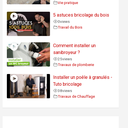
Vie pratique
5 astuces bricolage du bois
0
views
Travail du Bois
Comment installer un
sanibroyeur ?
25
views
Travaux de plomberie
Installer un poêle à granulés -
Tuto bricolage
38
views
Travaux de Chauffage