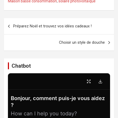
Maison basse consommation
,
solaire photovoltaïque
Navigation
Préparez Noël et trouvez vos idées cadeaux !
de
l’article
Choisir un style de douche
Chatbot
Bonjour, comment puis-je vous aidez
?
How can I help you today?