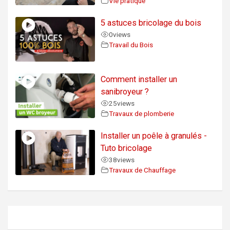
Vie pratique
5 astuces bricolage du bois
0
views
Travail du Bois
Comment installer un
sanibroyeur ?
25
views
Travaux de plomberie
Installer un poêle à granulés -
Tuto bricolage
38
views
Travaux de Chauffage