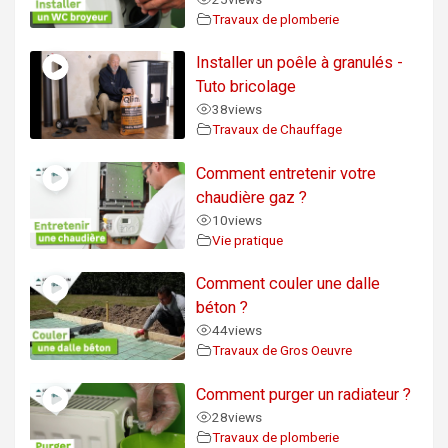
Travaux de plomberie
Installer un poêle à granulés -
Tuto bricolage
38
views
Travaux de Chauffage
Comment entretenir votre
chaudière gaz ?
10
views
Vie pratique
Comment couler une dalle
béton ?
44
views
Travaux de Gros Oeuvre
Comment purger un radiateur ?
28
views
Travaux de plomberie