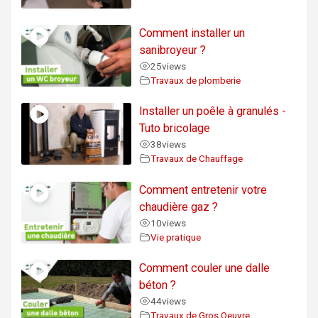
Comment installer un
sanibroyeur ?
25
views
Travaux de plomberie
Installer un poêle à granulés -
Tuto bricolage
38
views
Travaux de Chauffage
Comment entretenir votre
chaudière gaz ?
10
views
Vie pratique
Comment couler une dalle
béton ?
44
views
Travaux de Gros Oeuvre