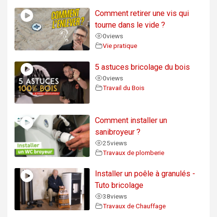
Comment retirer une vis qui
tourne dans le vide ?
0
views
Vie pratique
5 astuces bricolage du bois
0
views
Travail du Bois
Comment installer un
sanibroyeur ?
25
views
Travaux de plomberie
Installer un poêle à granulés -
Tuto bricolage
38
views
Travaux de Chauffage