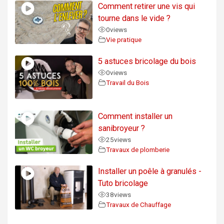
Comment retirer une vis qui
tourne dans le vide ?
0
views
Vie pratique
5 astuces bricolage du bois
0
views
Travail du Bois
Comment installer un
sanibroyeur ?
25
views
Travaux de plomberie
Installer un poêle à granulés -
Tuto bricolage
38
views
Travaux de Chauffage