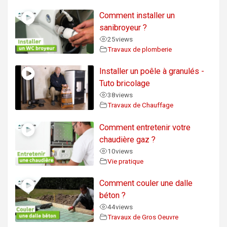
Comment installer un
sanibroyeur ?
25
views
Travaux de plomberie
Installer un poêle à granulés -
Tuto bricolage
38
views
Travaux de Chauffage
Comment entretenir votre
chaudière gaz ?
10
views
Vie pratique
Comment couler une dalle
béton ?
44
views
Travaux de Gros Oeuvre