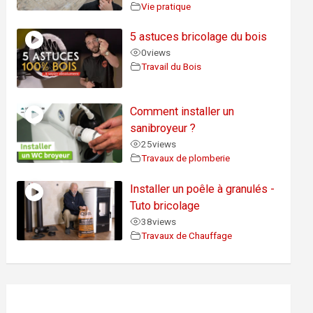
Vie pratique
5 astuces bricolage du bois
0
views
Travail du Bois
Comment installer un
sanibroyeur ?
25
views
Travaux de plomberie
Installer un poêle à granulés -
Tuto bricolage
38
views
Travaux de Chauffage