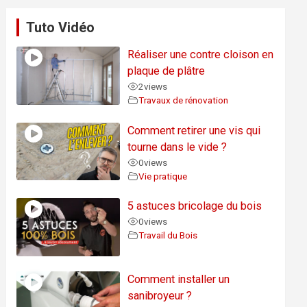
Tuto Vidéo
Réaliser une contre cloison en
plaque de plâtre
2
views
Travaux de rénovation
Comment retirer une vis qui
tourne dans le vide ?
0
views
Vie pratique
5 astuces bricolage du bois
0
views
Travail du Bois
Comment installer un
sanibroyeur ?