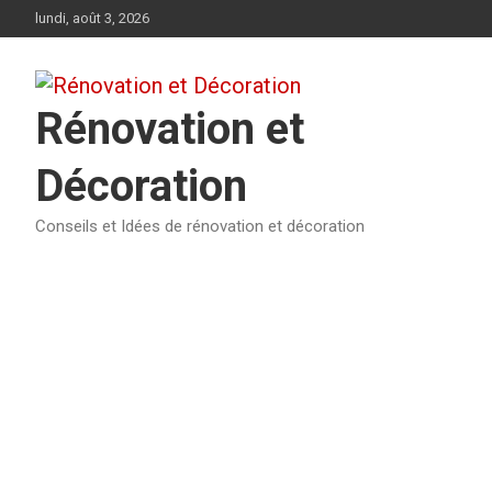
Aller
lundi, août 3, 2026
au
contenu
Rénovation et
Décoration
Conseils et Idées de rénovation et décoration