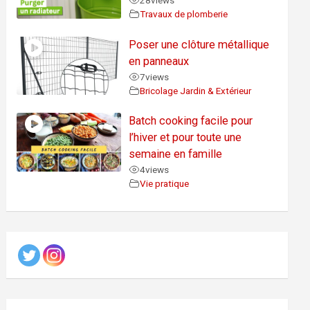
28
views
Travaux de plomberie
Poser une clôture métallique
en panneaux
7
views
Bricolage Jardin & Extérieur
Batch cooking facile pour
l’hiver et pour toute une
semaine en famille
4
views
Vie pratique