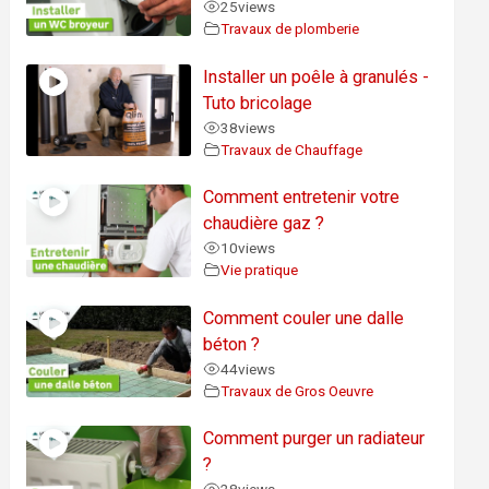
25
views
Travaux de plomberie
Installer un poêle à granulés -
Tuto bricolage
38
views
Travaux de Chauffage
Comment entretenir votre
chaudière gaz ?
10
views
Vie pratique
Comment couler une dalle
béton ?
44
views
Travaux de Gros Oeuvre
Comment purger un radiateur
?