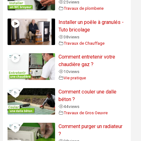
25
views
Travaux de plomberie
Installer un poêle à granulés -
Tuto bricolage
38
views
Travaux de Chauffage
Comment entretenir votre
chaudière gaz ?
10
views
Vie pratique
Comment couler une dalle
béton ?
44
views
Travaux de Gros Oeuvre
Comment purger un radiateur
?