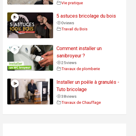
Vie pratique
5 astuces bricolage du bois
0
views
Travail du Bois
Comment installer un
sanibroyeur ?
25
views
Travaux de plomberie
Installer un poêle à granulés -
Tuto bricolage
38
views
Travaux de Chauffage