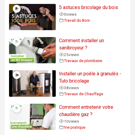
5 astuces bricolage du bois
0
views
Travail du Bois
Comment installer un
sanibroyeur ?
25
views
Travaux de plomberie
Installer un poêle à granulés -
Tuto bricolage
38
views
Travaux de Chauffage
Comment entretenir votre
chaudière gaz ?
10
views
Vie pratique