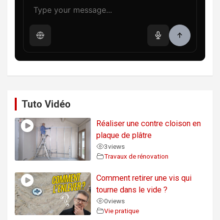
Tuto Vidéo
Réaliser une contre cloison en
plaque de plâtre
3
views
Travaux de rénovation
Comment retirer une vis qui
tourne dans le vide ?
0
views
Vie pratique