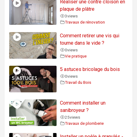
Réaliser une contre cloison en
plaque de plâtre
3
views
Travaux de rénovation
Comment retirer une vis qui
tourne dans le vide ?
0
views
Vie pratique
5 astuces bricolage du bois
0
views
Travail du Bois
Comment installer un
sanibroyeur ?
25
views
Travaux de plomberie
Installer un poêle à granulés -