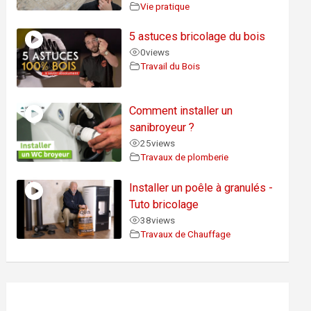
Vie pratique
5 astuces bricolage du bois
0
views
Travail du Bois
Comment installer un
sanibroyeur ?
25
views
Travaux de plomberie
Installer un poêle à granulés -
Tuto bricolage
38
views
Travaux de Chauffage