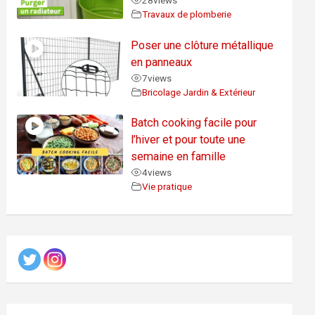
28
views
Travaux de plomberie
Poser une clôture métallique
en panneaux
7
views
Bricolage Jardin & Extérieur
Batch cooking facile pour
l’hiver et pour toute une
semaine en famille
4
views
Vie pratique