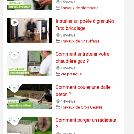
25
views
Travaux de plomberie
Installer un poêle à granulés -
Tuto bricolage
38
views
Travaux de Chauffage
Comment entretenir votre
chaudière gaz ?
10
views
Vie pratique
Comment couler une dalle
béton ?
44
views
Travaux de Gros Oeuvre
Comment purger un radiateur
?