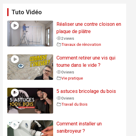
Tuto Vidéo
Réaliser une contre cloison en
plaque de plâtre
2
views
Travaux de rénovation
Comment retirer une vis qui
tourne dans le vide ?
0
views
Vie pratique
5 astuces bricolage du bois
0
views
Travail du Bois
Comment installer un
sanibroyeur ?