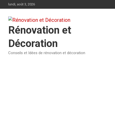
Aller
lundi, août 3, 2026
au
contenu
Rénovation et
Décoration
Conseils et Idées de rénovation et décoration