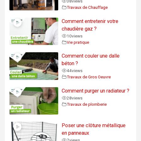
38
views
Travaux de Chauffage
Comment entretenir votre
chaudière gaz ?
10
views
Vie pratique
Comment couler une dalle
béton ?
44
views
Travaux de Gros Oeuvre
Comment purger un radiateur ?
28
views
Travaux de plomberie
Poser une clôture métallique
en panneaux
7
views