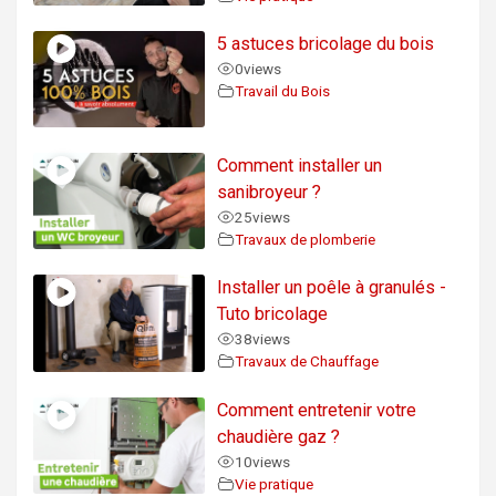
5 astuces bricolage du bois
0
views
Travail du Bois
Comment installer un
sanibroyeur ?
25
views
Travaux de plomberie
Installer un poêle à granulés -
Tuto bricolage
38
views
Travaux de Chauffage
Comment entretenir votre
chaudière gaz ?
10
views
Vie pratique