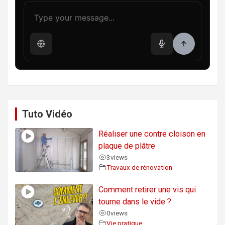
Tuto Vidéo
Réaliser une contre cloison en
plaque de plâtre
3
views
Travaux de rénovation
Comment retirer une vis qui
tourne dans le vide ?
0
views
Vie pratique