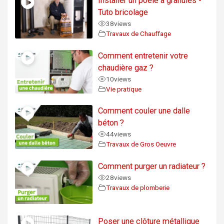
Installer un poêle à granulés -
Tuto bricolage
38
views
Travaux de Chauffage
Comment entretenir votre
chaudière gaz ?
10
views
Vie pratique
Comment couler une dalle
béton ?
44
views
Travaux de Gros Oeuvre
Comment purger un radiateur ?
28
views
Travaux de plomberie
Poser une clôture métallique