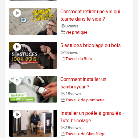
Comment retirer une vis qui
tourne dans le vide ?
0
views
Vie pratique
5 astuces bricolage du bois
0
views
Travail du Bois
Comment installer un
sanibroyeur ?
25
views
Travaux de plomberie
Installer un poêle à granulés -
Tuto bricolage
38
views
Travaux de Chauffage