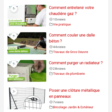
Comment entretenir votre
chaudière gaz ?
10
views
Vie pratique
Comment couler une dalle
béton ?
44
views
Travaux de Gros Oeuvre
Comment purger un radiateur ?
28
views
Travaux de plomberie
Poser une clôture métallique
en panneaux
7
views
Bricolage Jardin & Extérieur