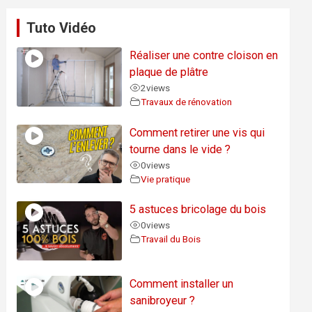
Tuto Vidéo
Réaliser une contre cloison en
plaque de plâtre
2
views
Travaux de rénovation
Comment retirer une vis qui
tourne dans le vide ?
0
views
Vie pratique
5 astuces bricolage du bois
0
views
Travail du Bois
Comment installer un
sanibroyeur ?