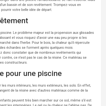
at d’un bassin et de son revêtement. Trompez-vous en
pourrir votre belle idée de départ.
vêtement
e piscine. Le problème majeur est la propension aux glissades
alissant et vous risquez d’avoir une eau peu propre si les
arché dans l’herbe. Pour le bois, la chaleur qu’il répercute
ue des échardes se forment après quelques mois.
vez donc constater que de nombreux revêtements qui
 contre, ce n’est pas le cas de la résine. Ce matériau se
les constructeurs.
ne pour une piscine
 les murs intérieurs, les murs extérieurs, les sols. En effet,
langent de la résine avec d’autres matériaux comme de la
 enfants peuvent très bien marcher sur ce sol, même s’il est
ent les intempéries. Le gel ou la chaleur ne l’abîme pas. De