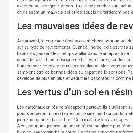
avant de se l’imaginer, encore faut-il se pencher sur l’ach
choisissant un mauvais sol et les soucis ne tarderont pas à 
Les mauvaises idées de re
Auparavant, le carrelage était souvent choisi pour un sol d
sur ce type de revêtements. Quant à l’herbe, cela est très s
habitants passent leur temps à aller dans l’eau après avoir m
quand le soleil tape provoque de belles brûlures, tandis q
Sans passer en revue tous les sols disponibles, vous pou
semblent être de bonnes idées au départ ne le sont pas. Par
dévelope de plus en plus et séduit les décorateurs comme 
Les vertus d’un sol en rési
Les matériaux en résine s’adaptent partout. Ils s’utilisent sur
pour concevoir un revêtement en résine, les fabricants mé
pierre, du quartz, du marbre… Cela multiplie les avantages.
Ainsi, pour une piscine, un sol en résine ne glisse pas. Vos
humide, sans craindre la chute. La résine supporte parfaitem