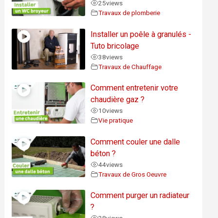
25
views
Travaux de plomberie
Installer un poêle à granulés -
Tuto bricolage
38
views
Travaux de Chauffage
Comment entretenir votre
chaudière gaz ?
10
views
Vie pratique
Comment couler une dalle
béton ?
44
views
Travaux de Gros Oeuvre
Comment purger un radiateur
?