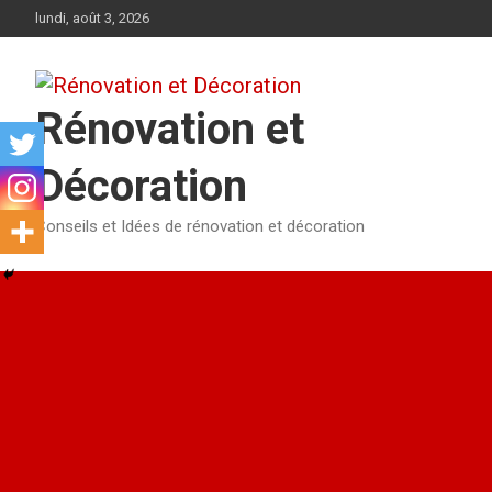
Aller
lundi, août 3, 2026
au
contenu
Rénovation et
Décoration
Conseils et Idées de rénovation et décoration