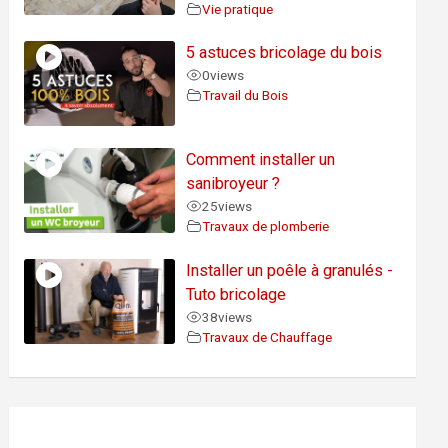
Vie pratique
5 astuces bricolage du bois
0
views
Travail du Bois
Comment installer un
sanibroyeur ?
25
views
Travaux de plomberie
Installer un poêle à granulés -
Tuto bricolage
38
views
Travaux de Chauffage