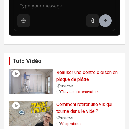
Tuto Vidéo
Réaliser une contre cloison en
plaque de plâtre
3
views
Travaux de rénovation
Comment retirer une vis qui
tourne dans le vide ?
0
views
Vie pratique