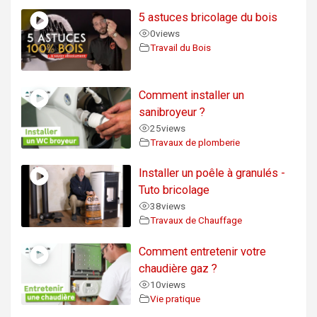
5 astuces bricolage du bois
0
views
Travail du Bois
Comment installer un
sanibroyeur ?
25
views
Travaux de plomberie
Installer un poêle à granulés -
Tuto bricolage
38
views
Travaux de Chauffage
Comment entretenir votre
chaudière gaz ?
10
views
Vie pratique