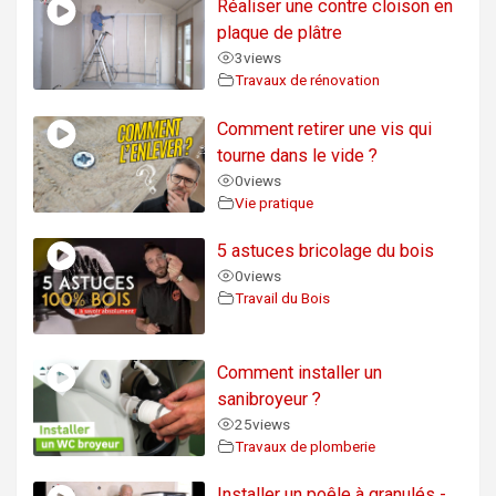
Réaliser une contre cloison en
plaque de plâtre
3
views
Travaux de rénovation
Comment retirer une vis qui
tourne dans le vide ?
0
views
Vie pratique
5 astuces bricolage du bois
0
views
Travail du Bois
Comment installer un
sanibroyeur ?
25
views
Travaux de plomberie
Installer un poêle à granulés -