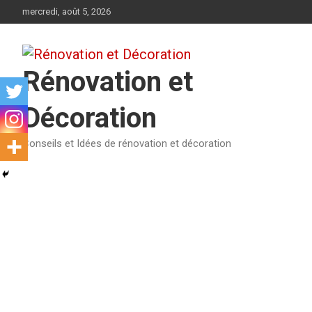
Aller
mercredi, août 5, 2026
au
contenu
Rénovation et
Décoration
Conseils et Idées de rénovation et décoration