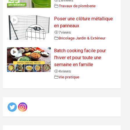
28
views
Travaux de plomberie
Poser une clôture métallique
en panneaux
7
views
Bricolage Jardin & Extérieur
Batch cooking facile pour
l’hiver et pour toute une
semaine en famille
4
views
Vie pratique