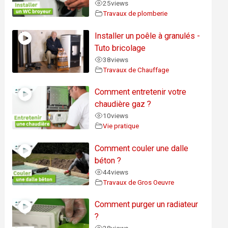
25
views
Travaux de plomberie
Installer un poêle à granulés -
Tuto bricolage
38
views
Travaux de Chauffage
Comment entretenir votre
chaudière gaz ?
10
views
Vie pratique
Comment couler une dalle
béton ?
44
views
Travaux de Gros Oeuvre
Comment purger un radiateur
?