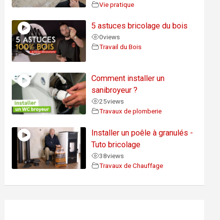
Vie pratique
5 astuces bricolage du bois
0
views
Travail du Bois
Comment installer un
sanibroyeur ?
25
views
Travaux de plomberie
Installer un poêle à granulés -
Tuto bricolage
38
views
Travaux de Chauffage