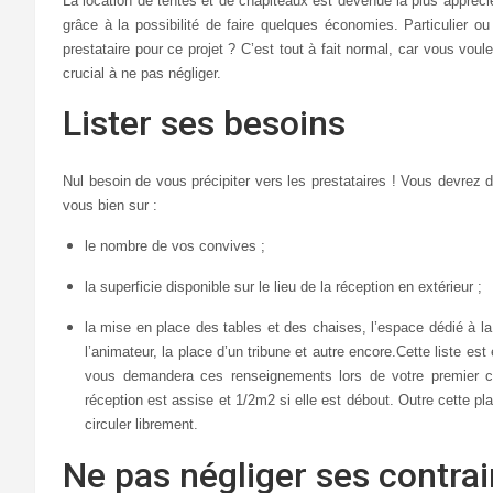
La location de tentes et de chapiteaux est devenue la plus apprécié
grâce à la possibilité de faire quelques économies. Particulier o
prestataire pour ce projet ? C’est tout à fait normal, car vous voul
crucial à ne pas négliger.
Lister ses besoins
Nul besoin de vous précipiter vers les prestataires ! Vous devrez 
vous bien sur :
le nombre de vos convives ;
la superficie disponible sur le lieu de la réception en extérieur ;
la mise en place des tables et des chaises, l’espace dédié à la
l’animateur, la place d’un tribune et autre encore.Cette liste es
vous demandera ces renseignements lors de votre premier con
réception est assise et 1/2m2 si elle est débout. Outre cette pl
circuler librement.
Ne pas négliger ses contra