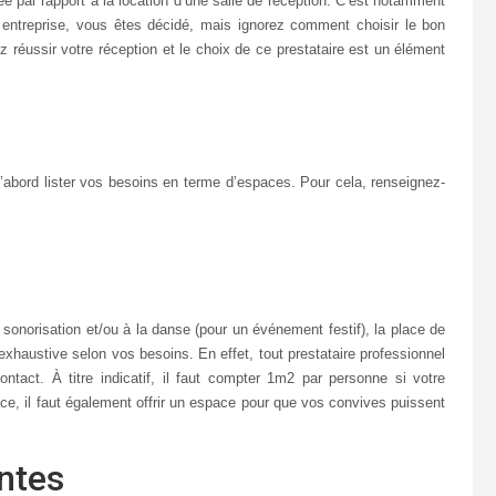
e par rapport à la location d’une salle de réception. C’est notamment
u entreprise, vous êtes décidé, mais ignorez comment choisir le bon
ez réussir votre réception et le choix de ce prestataire est un élément
d’abord lister vos besoins en terme d’espaces. Pour cela, renseignez-
 sonorisation et/ou à la danse (pour un événement festif), la place de
t exhaustive selon vos besoins. En effet, tout prestataire professionnel
tact. À titre indicatif, il faut compter 1m2 par personne si votre
ace, il faut également offrir un espace pour que vos convives puissent
intes