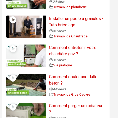
25
views
Travaux de plomberie
Installer un poêle à granulés -
Tuto bricolage
38
views
Travaux de Chauffage
Comment entretenir votre
chaudière gaz ?
10
views
Vie pratique
Comment couler une dalle
béton ?
44
views
Travaux de Gros Oeuvre
Comment purger un radiateur
?