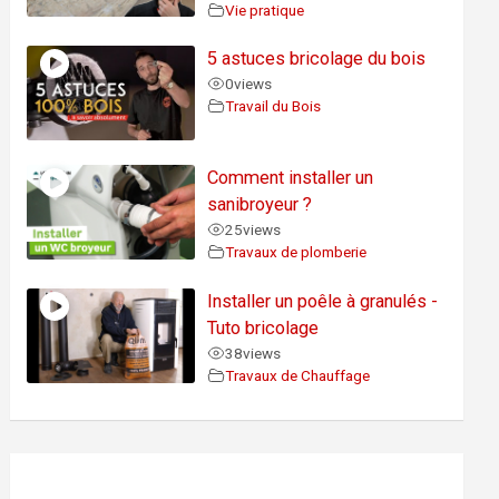
Vie pratique
5 astuces bricolage du bois
0
views
Travail du Bois
Comment installer un
sanibroyeur ?
25
views
Travaux de plomberie
Installer un poêle à granulés -
Tuto bricolage
38
views
Travaux de Chauffage