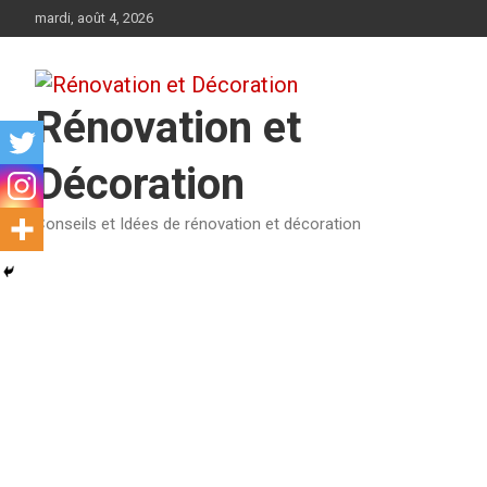
Aller
mardi, août 4, 2026
au
contenu
Rénovation et
Décoration
Conseils et Idées de rénovation et décoration