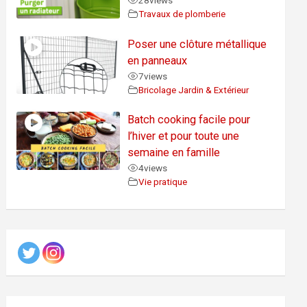
28
views
Travaux de plomberie
Poser une clôture métallique
en panneaux
7
views
Bricolage Jardin & Extérieur
Batch cooking facile pour
l’hiver et pour toute une
semaine en famille
4
views
Vie pratique