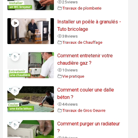
25
views
Travaux de plomberie
Installer un poêle à granulés -
Tuto bricolage
38
views
Travaux de Chauffage
Comment entretenir votre
chaudière gaz ?
10
views
Vie pratique
Comment couler une dalle
béton ?
44
views
Travaux de Gros Oeuvre
Comment purger un radiateur
?