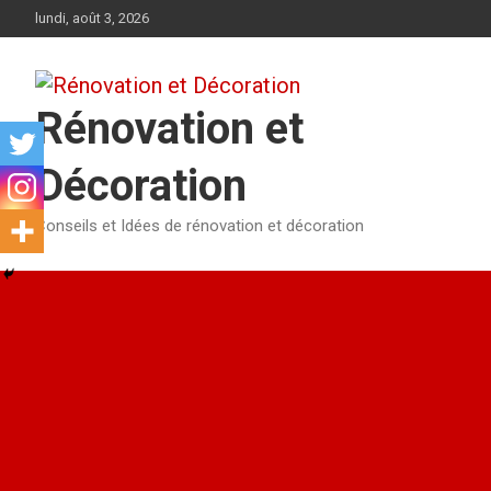
Aller
lundi, août 3, 2026
au
contenu
Rénovation et
Décoration
Conseils et Idées de rénovation et décoration