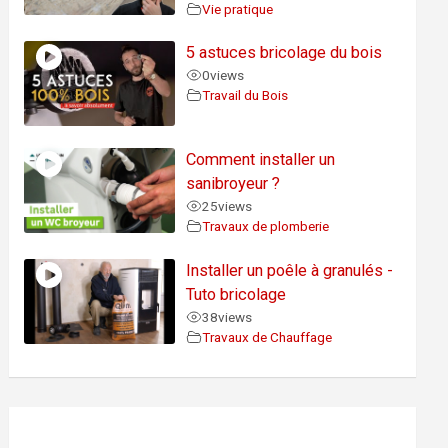
Vie pratique
5 astuces bricolage du bois
0
views
Travail du Bois
Comment installer un
sanibroyeur ?
25
views
Travaux de plomberie
Installer un poêle à granulés -
Tuto bricolage
38
views
Travaux de Chauffage