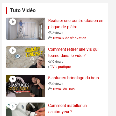
Tuto Vidéo
Réaliser une contre cloison en
plaque de plâtre
2
views
Travaux de rénovation
Comment retirer une vis qui
tourne dans le vide ?
0
views
Vie pratique
5 astuces bricolage du bois
0
views
Travail du Bois
Comment installer un
sanibroyeur ?