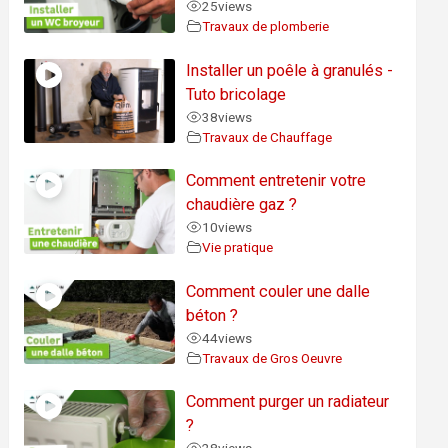
25
views
Travaux de plomberie
Installer un poêle à granulés -
Tuto bricolage
38
views
Travaux de Chauffage
Comment entretenir votre
chaudière gaz ?
10
views
Vie pratique
Comment couler une dalle
béton ?
44
views
Travaux de Gros Oeuvre
Comment purger un radiateur
?