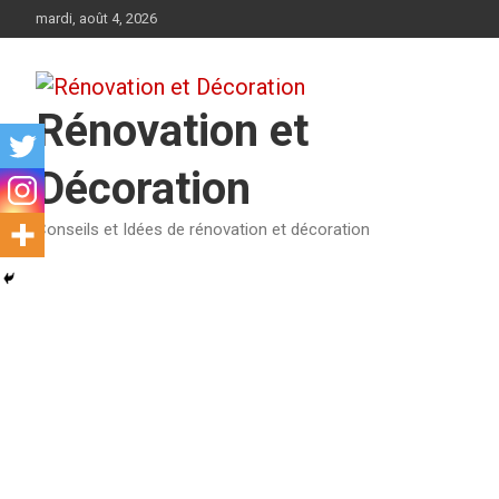
Aller
mardi, août 4, 2026
au
contenu
Rénovation et
Décoration
Conseils et Idées de rénovation et décoration