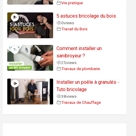
Vie pratique
5 astuces bricolage du bois
0
views
Travail du Bois
Comment installer un
sanibroyeur ?
25
views
Travaux de plomberie
Installer un poêle à granulés -
Tuto bricolage
38
views
Travaux de Chauffage