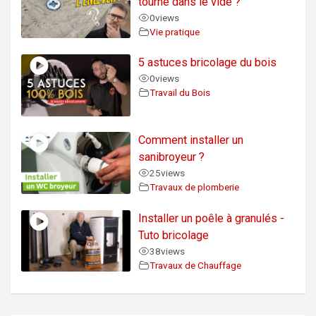
tourne dans le vide ?
0
views
Vie pratique
5 astuces bricolage du bois
0
views
Travail du Bois
Comment installer un
sanibroyeur ?
25
views
Travaux de plomberie
Installer un poêle à granulés -
Tuto bricolage
38
views
Travaux de Chauffage