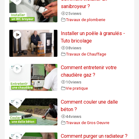
sanibroyeur ?
25
views
Travaux de plomberie
Installer un poêle à granulés -
Tuto bricolage
38
views
Travaux de Chauffage
Comment entretenir votre
chaudière gaz ?
10
views
Vie pratique
Comment couler une dalle
béton ?
44
views
Travaux de Gros Oeuvre
Comment purger un radiateur ?