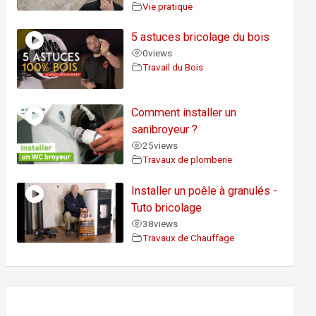
Vie pratique
5 astuces bricolage du bois
0
views
Travail du Bois
Comment installer un
sanibroyeur ?
25
views
Travaux de plomberie
Installer un poêle à granulés -
Tuto bricolage
38
views
Travaux de Chauffage