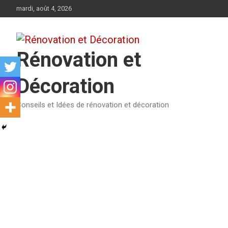
Aller
mardi, août 4, 2026
au
contenu
Rénovation et
Décoration
Conseils et Idées de rénovation et décoration