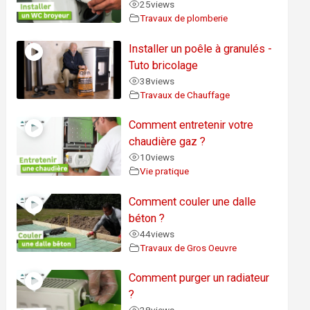
25
views
Travaux de plomberie
Installer un poêle à granulés -
Tuto bricolage
38
views
Travaux de Chauffage
Comment entretenir votre
chaudière gaz ?
10
views
Vie pratique
Comment couler une dalle
béton ?
44
views
Travaux de Gros Oeuvre
Comment purger un radiateur
?