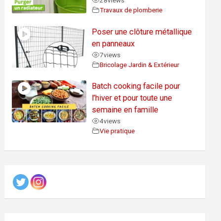
28
views
Travaux de plomberie
Poser une clôture métallique
en panneaux
7
views
Bricolage Jardin & Extérieur
Batch cooking facile pour
l’hiver et pour toute une
semaine en famille
4
views
Vie pratique