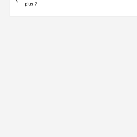
de
plus ?
l’article