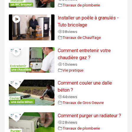
Travaux de plomberie
Installer un poêle à granulés -
Tuto bricolage
38
views
Travaux de Chauffage
Comment entretenir votre
chaudière gaz ?
10
views
Vie pratique
Comment couler une dalle
béton ?
44
views
Travaux de Gros Oeuvre
Comment purger un radiateur ?
28
views
Travaux de plomberie