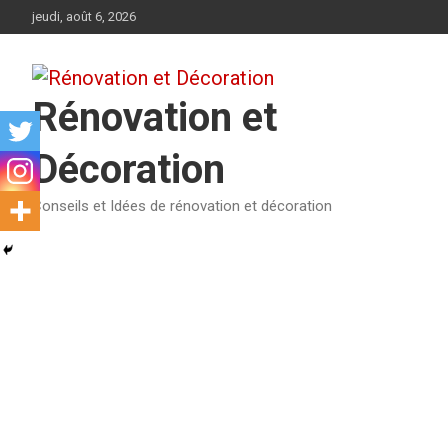
Aller
jeudi, août 6, 2026
au
contenu
Rénovation et
Décoration
Conseils et Idées de rénovation et décoration