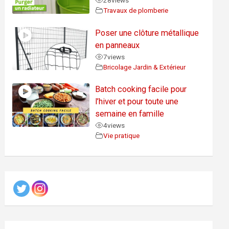
28
views
Travaux de plomberie
Poser une clôture métallique
en panneaux
7
views
Bricolage Jardin & Extérieur
Batch cooking facile pour
l’hiver et pour toute une
semaine en famille
4
views
Vie pratique