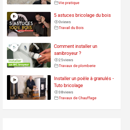
Vie pratique
5 astuces bricolage du bois
0
views
Travail du Bois
Comment installer un
sanibroyeur ?
25
views
Travaux de plomberie
Installer un poêle à granulés -
Tuto bricolage
38
views
Travaux de Chauffage