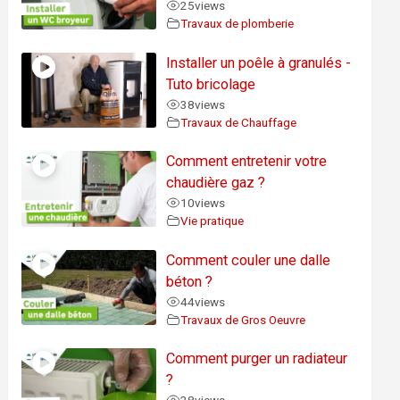
25
views
Travaux de plomberie
Installer un poêle à granulés -
Tuto bricolage
38
views
Travaux de Chauffage
Comment entretenir votre
chaudière gaz ?
10
views
Vie pratique
Comment couler une dalle
béton ?
44
views
Travaux de Gros Oeuvre
Comment purger un radiateur
?