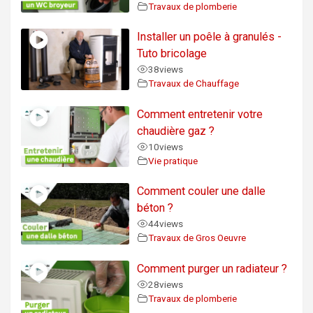
Travaux de plomberie
Installer un poêle à granulés -
Tuto bricolage
38
views
Travaux de Chauffage
Comment entretenir votre
chaudière gaz ?
10
views
Vie pratique
Comment couler une dalle
béton ?
44
views
Travaux de Gros Oeuvre
Comment purger un radiateur ?
28
views
Travaux de plomberie