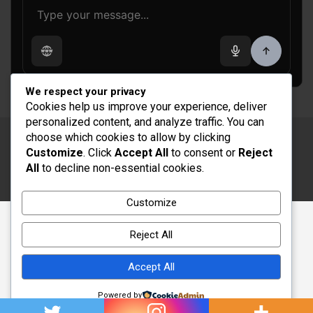
We respect your privacy
Cookies help us improve your experience, deliver
personalized content, and analyze traffic. You can
choose which cookies to allow by clicking
Copyright © 2026
Rénovation et Décoration
Customize
. Click
Accept All
to consent or
Reject
Thème par :
Theme Horse
All
to decline non-essential cookies.
Fièrement propulsé par :
WordPress
Customize
Reject All
Accept All
Powered by