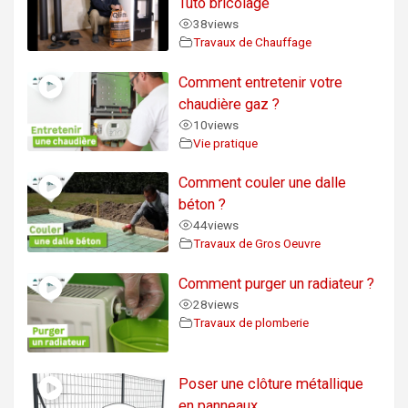
Tuto bricolage
38
views
Travaux de Chauffage
Comment entretenir votre
chaudière gaz ?
10
views
Vie pratique
Comment couler une dalle
béton ?
44
views
Travaux de Gros Oeuvre
Comment purger un radiateur ?
28
views
Travaux de plomberie
Poser une clôture métallique
en panneaux