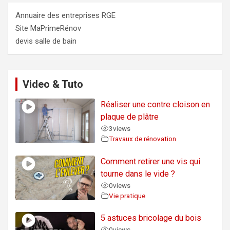
Annuaire des entreprises RGE
Site MaPrimeRénov
devis salle de bain
Video & Tuto
Réaliser une contre cloison en
plaque de plâtre
3
views
Travaux de rénovation
Comment retirer une vis qui
tourne dans le vide ?
0
views
Vie pratique
5 astuces bricolage du bois
0
views