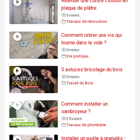
Réaliser une contre cloison en
plaque de plâtre
3
views
Travaux de rénovation
Comment retirer une vis qui
tourne dans le vide ?
0
views
Vie pratique
5 astuces bricolage du bois
0
views
Travail du Bois
Comment installer un
sanibroyeur ?
25
views
Travaux de plomberie
Installer un poêle à granulés -