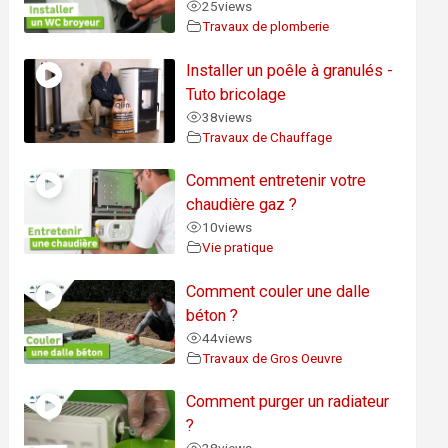
25
views
Travaux de plomberie
Installer un poêle à granulés -
Tuto bricolage
38
views
Travaux de Chauffage
Comment entretenir votre
chaudière gaz ?
10
views
Vie pratique
Comment couler une dalle
béton ?
44
views
Travaux de Gros Oeuvre
Comment purger un radiateur
?