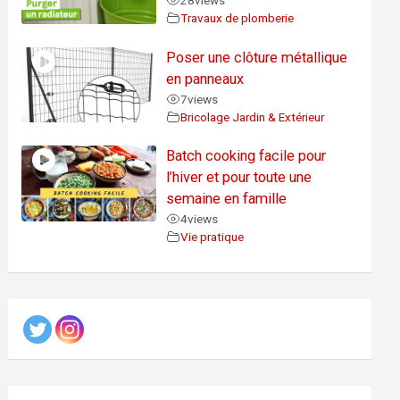
28
views
Travaux de plomberie
Poser une clôture métallique
en panneaux
7
views
Bricolage Jardin & Extérieur
Batch cooking facile pour
l’hiver et pour toute une
semaine en famille
4
views
Vie pratique