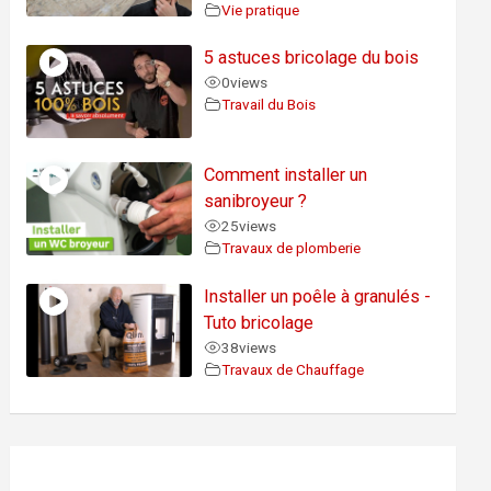
Vie pratique
5 astuces bricolage du bois
0
views
Travail du Bois
Comment installer un
sanibroyeur ?
25
views
Travaux de plomberie
Installer un poêle à granulés -
Tuto bricolage
38
views
Travaux de Chauffage