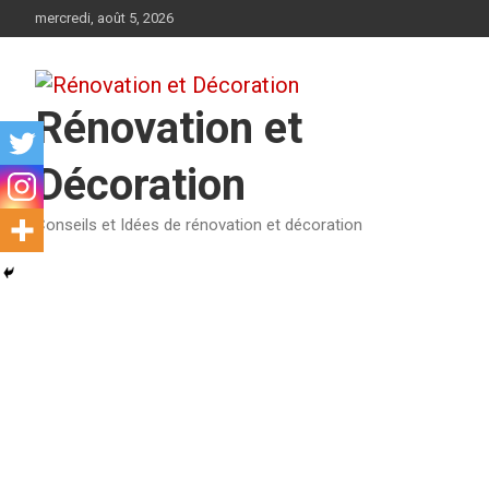
Aller
mercredi, août 5, 2026
au
contenu
Rénovation et
Décoration
Conseils et Idées de rénovation et décoration