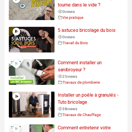
tourne dans le vide ?
0
views
Vie pratique
5 astuces bricolage du bois
0
views
Travail du Bois
Comment installer un
sanibroyeur ?
25
views
Travaux de plomberie
Installer un poêle à granulés -
Tuto bricolage
38
views
Travaux de Chauffage
Comment entretenir votre