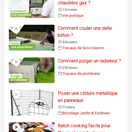
chaudière gaz ?
10
views
Vie pratique
Comment couler une dalle
béton ?
44
views
Travaux de Gros Oeuvre
Comment purger un radiateur ?
28
views
Travaux de plomberie
Poser une clôture métallique
en panneaux
7
views
Bricolage Jardin & Extérieur
Batch cooking facile pour