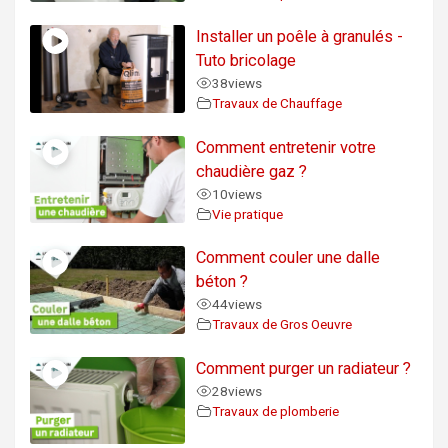
Installer un poêle à granulés -
Tuto bricolage
38
views
Travaux de Chauffage
Comment entretenir votre
chaudière gaz ?
10
views
Vie pratique
Comment couler une dalle
béton ?
44
views
Travaux de Gros Oeuvre
Comment purger un radiateur ?
28
views
Travaux de plomberie