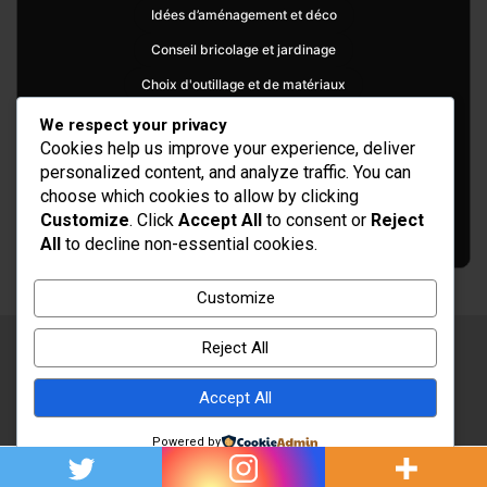
Idées d’aménagement et déco
Conseil bricolage et jardinage
Choix d'outillage et de matériaux
We respect your privacy
Cookies help us improve your experience, deliver
personalized content, and analyze traffic. You can
choose which cookies to allow by clicking
Customize
. Click
Accept All
to consent or
Reject
All
to decline non-essential cookies.
Customize
Reject All
Copyright © 2026
Rénovation et Décoration
Thème par :
Theme Horse
Accept All
Fièrement propulsé par :
WordPress
Powered by