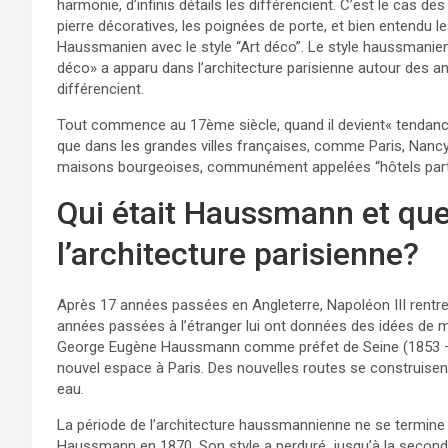
harmonie, d’infinis détails les différencient. C’est le cas
pierre décoratives, les poignées de porte, et bien entendu les
Haussmanien avec le style “Art déco”. Le style haussmanien 
déco» a apparu dans l’architecture parisienne autour des an
différencient.
Tout commence au 17ème siècle, quand il devient« tendance » 
que dans les grandes villes françaises, comme Paris, Nanc
maisons bourgeoises, communément appelées “hôtels partic
Qui était Haussmann et que s
l’architecture parisienne?
Après 17 années passées en Angleterre, Napoléon III rentre
années passées à l’étranger lui ont données des idées de mo
George Eugène Haussmann comme préfet de Seine (1853 – 1870
nouvel espace à Paris. Des nouvelles routes se construisen
eau.
La période de l’architecture haussmannienne ne se termine pa
Haussmann en 1870. Son style a perduré jusqu’à la second