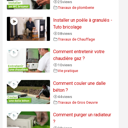
25
views
Travaux de plomberie
Installer un poêle à granulés -
Tuto bricolage
38
views
Travaux de Chauffage
Comment entretenir votre
chaudière gaz ?
10
views
Vie pratique
Comment couler une dalle
béton ?
44
views
Travaux de Gros Oeuvre
Comment purger un radiateur
?