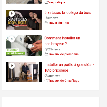
Vie pratique
5 astuces bricolage du bois
0
views
Travail du Bois
Comment installer un
sanibroyeur ?
25
views
Travaux de plomberie
Installer un poêle à granulés -
Tuto bricolage
38
views
Travaux de Chauffage