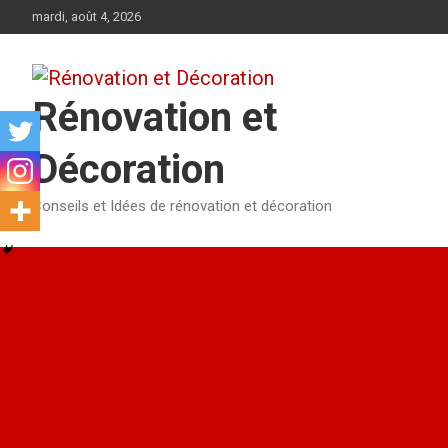
Aller
mardi, août 4, 2026
au
contenu
Rénovation et
Décoration
Conseils et Idées de rénovation et décoration