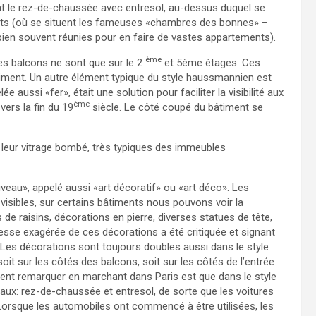
t le rez-de-chaussée avec entresol, au-dessus duquel se
toits (où se situent les fameuses «chambres des bonnes» –
bien souvent réunies pour en faire de vastes appartements).
ème
es balcons ne sont que sur le 2
et 5ème étages. Ces
timent. Un autre élément typique du style haussmannien est
 aussi «fer», était une solution pour faciliter la visibilité aux
ème
ers la fin du 19
siècle. Le côté coupé du bâtiment se
c leur vitrage bombé, très typiques des immeubles
uveau», appelé aussi «art décoratif» ou «art déco». Les
visibles, sur certains bâtiments nous pouvons voir la
 de raisins, décorations en pierre, diverses statues de tête,
hesse exagérée de ces décorations a été critiquée et signant
”. Les décorations sont toujours doubles aussi dans le style
oit sur les côtés des balcons, soit sur les côtés de l’entrée
ment remarquer en marchant dans Paris est que dans le style
ux: rez-de-chaussée et entresol, de sorte que les voitures
 Lorsque les automobiles ont commencé à être utilisées, les