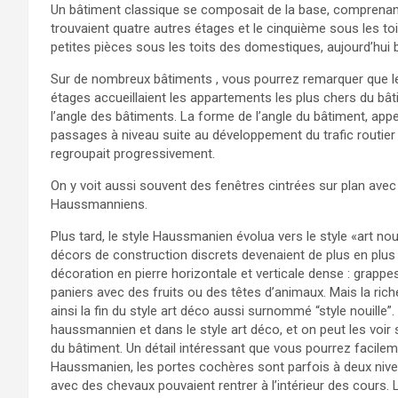
Un bâtiment classique se composait de la base, comprenan
trouvaient quatre autres étages et le cinquième sous les 
petites pièces sous les toits des domestiques, aujourd’hui 
Sur de nombreux bâtiments , vous pourrez remarquer que l
étages accueillaient les appartements les plus chers du bâ
l’angle des bâtiments. La forme de l’angle du bâtiment, appelée
passages à niveau suite au développement du trafic routier v
regroupait progressivement.
On y voit aussi souvent des fenêtres cintrées sur plan ave
Haussmanniens.
Plus tard, le style Haussmanien évolua vers le style «art no
décors de construction discrets devenaient de plus en plus 
décoration en pierre horizontale et verticale dense : grappes
paniers avec des fruits ou des têtes d’animaux. Mais la ric
ainsi la fin du style art déco aussi surnommé “style nouille
haussmannien et dans le style art déco, et on peut les voir s
du bâtiment. Un détail intéressant que vous pourrez facile
Haussmanien, les portes cochères sont parfois à deux nivea
avec des chevaux pouvaient rentrer à l’intérieur des cours.