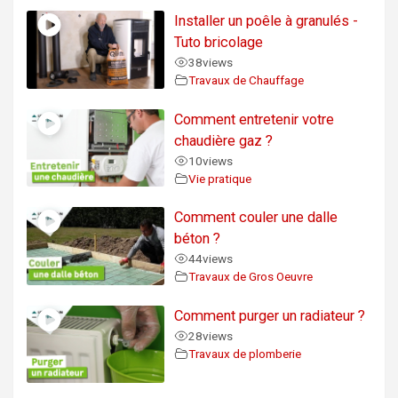
Installer un poêle à granulés -
Tuto bricolage
38
views
Travaux de Chauffage
Comment entretenir votre
chaudière gaz ?
10
views
Vie pratique
Comment couler une dalle
béton ?
44
views
Travaux de Gros Oeuvre
Comment purger un radiateur ?
28
views
Travaux de plomberie