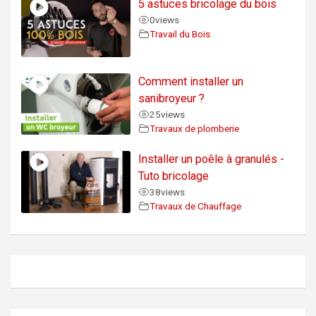
5 astuces bricolage du bois
0
views
Travail du Bois
Comment installer un
sanibroyeur ?
25
views
Travaux de plomberie
Installer un poêle à granulés -
Tuto bricolage
38
views
Travaux de Chauffage