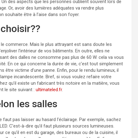
. Un des aspects que les personnes oublient souvent lors de
age. Or, avoir des lumières adéquates va rendre plus
’on souhaite être à l’aise dans son foyer.
 choisir??
s le commerce. Mais le plus attrayant est sans doute les
enjoliver l’intérieur de vos bâtiments. En outre, elles ne
ant des dalles ne consomme pas plus de 60 W. cela va vous
té. En ce qui concerne la durée de vie, c’est tout simplement
 être victime d’une panne. Enfin, pour le rendu lumineux, il
 lampe incandescente. Bref, si vous voulez refaire votre
chez qu’il existe un fabricant très notoire en la matière, vous
t le site suivant :
ultimateled.fr
.
elon les salles
ne faut pas laisser au hasard l’éclairage. Par exemple, sachez
s LED. C’est-à-dire qu’il faut plusieurs sources lumineuses.
 ce qu’il en est du garage, des bureaux ou de la cuisine, il