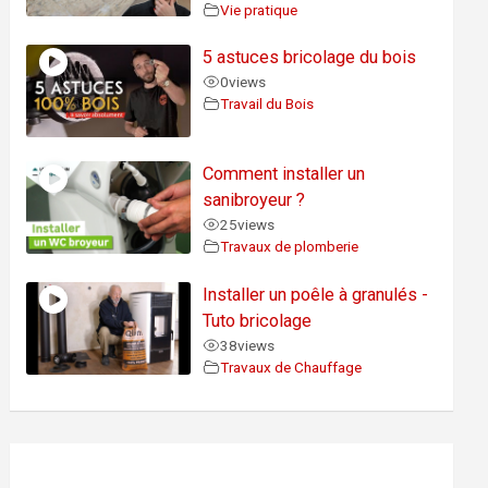
Vie pratique
5 astuces bricolage du bois
0
views
Travail du Bois
Comment installer un
sanibroyeur ?
25
views
Travaux de plomberie
Installer un poêle à granulés -
Tuto bricolage
38
views
Travaux de Chauffage