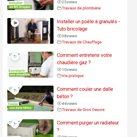
25
views
Travaux de plomberie
Installer un poêle à granulés -
Tuto bricolage
38
views
Travaux de Chauffage
Comment entretenir votre
chaudière gaz ?
10
views
Vie pratique
Comment couler une dalle
béton ?
44
views
Travaux de Gros Oeuvre
Comment purger un radiateur
?