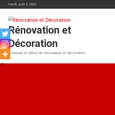
Aller
mardi, août 4, 2026
au
contenu
Rénovation et
Décoration
Conseils et Idées de rénovation et décoration