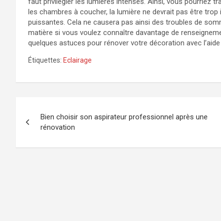
faut privilégier les lumières intenses. Ainsi, vous pourriez t
les chambres à coucher, la lumière ne devrait pas être trop 
puissantes. Cela ne causera pas ainsi des troubles de sommei
matière si vous voulez connaître davantage de renseignemen
quelques astuces pour rénover votre décoration avec l’aide d
Étiquettes:
Eclairage
Navigation
Bien choisir son aspirateur professionnel après une
de
rénovation
l’article