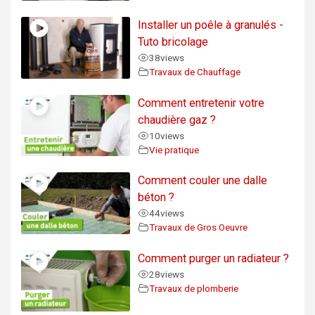
Installer un poêle à granulés -
Tuto bricolage
38
views
Travaux de Chauffage
Comment entretenir votre
chaudière gaz ?
10
views
Vie pratique
Comment couler une dalle
béton ?
44
views
Travaux de Gros Oeuvre
Comment purger un radiateur ?
28
views
Travaux de plomberie