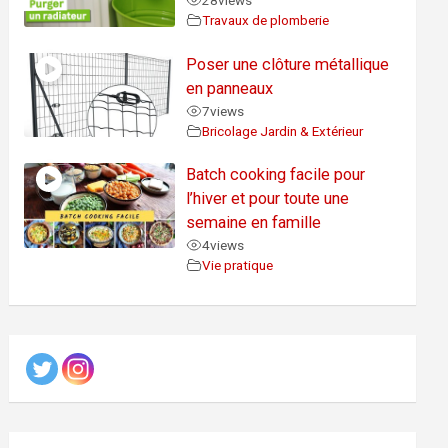
28
views
Travaux de plomberie
Poser une clôture métallique
en panneaux
7
views
Bricolage Jardin & Extérieur
Batch cooking facile pour
l’hiver et pour toute une
semaine en famille
4
views
Vie pratique