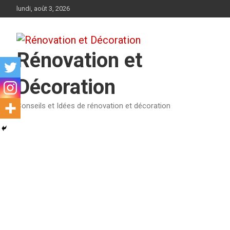
Aller
lundi, août 3, 2026
au
contenu
Rénovation et
Décoration
Conseils et Idées de rénovation et décoration