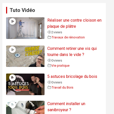
Tuto Vidéo
Réaliser une contre cloison en
plaque de plâtre
2
views
Travaux de rénovation
Comment retirer une vis qui
tourne dans le vide ?
0
views
Vie pratique
5 astuces bricolage du bois
0
views
Travail du Bois
Comment installer un
sanibroyeur ?