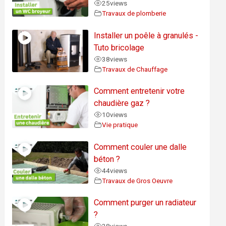
25
views
Travaux de plomberie
Installer un poêle à granulés -
Tuto bricolage
38
views
Travaux de Chauffage
Comment entretenir votre
chaudière gaz ?
10
views
Vie pratique
Comment couler une dalle
béton ?
44
views
Travaux de Gros Oeuvre
Comment purger un radiateur
?