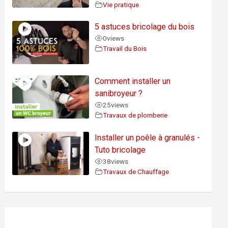
Vie pratique
5 astuces bricolage du bois
0
views
Travail du Bois
Comment installer un
sanibroyeur ?
25
views
Travaux de plomberie
Installer un poêle à granulés -
Tuto bricolage
38
views
Travaux de Chauffage