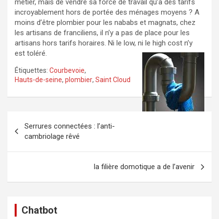
métier, mais de vendre sa force de travail qu’à des tarifs
incroyablement hors de portée des ménages moyens ? A
moins d’être plombier pour les nababs et magnats, chez
les artisans de franciliens, il n’y a pas de place pour les
artisans hors tarifs horaires. Ni le low, ni le high cost n’y
est toléré.
Étiquettes:
Courbevoie
,
Hauts-de-seine
,
plombier
,
Saint Cloud
Navigation
Serrures connectées : l’anti-
de
cambriolage rêvé
l’article
la filière domotique a de l’avenir
Chatbot