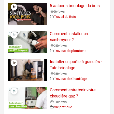
5 astuces bricolage du bois
0
views
Travail du Bois
Comment installer un
sanibroyeur ?
25
views
Travaux de plomberie
Installer un poêle à granulés -
Tuto bricolage
38
views
Travaux de Chauffage
Comment entretenir votre
chaudière gaz ?
10
views
Vie pratique