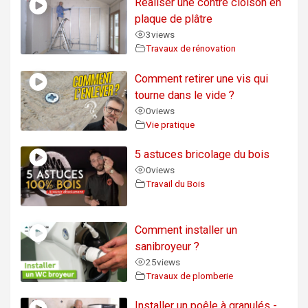
Réaliser une contre cloison en
plaque de plâtre
3
views
Travaux de rénovation
Comment retirer une vis qui
tourne dans le vide ?
0
views
Vie pratique
5 astuces bricolage du bois
0
views
Travail du Bois
Comment installer un
sanibroyeur ?
25
views
Travaux de plomberie
Installer un poêle à granulés -