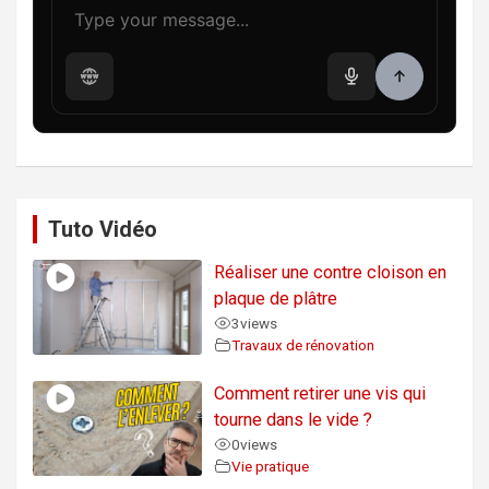
Tuto Vidéo
Réaliser une contre cloison en
plaque de plâtre
3
views
Travaux de rénovation
Comment retirer une vis qui
tourne dans le vide ?
0
views
Vie pratique