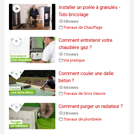
Installer un poêle à granulés -
Tuto bricolage
38
views
Travaux de Chauffage
Comment entretenir votre
chaudière gaz ?
10
views
Vie pratique
Comment couler une dalle
béton ?
44
views
Travaux de Gros Oeuvre
Comment purger un radiateur ?
28
views
Travaux de plomberie