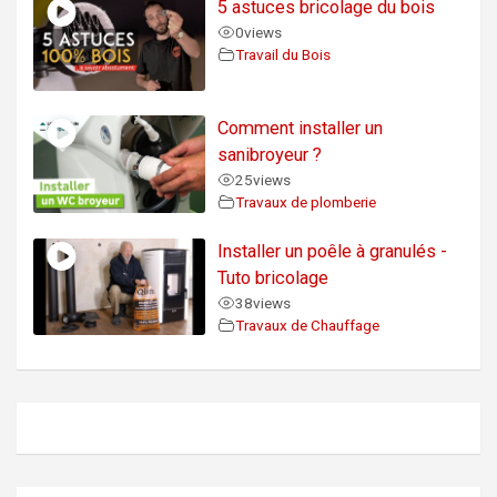
5 astuces bricolage du bois
0
views
Travail du Bois
Comment installer un
sanibroyeur ?
25
views
Travaux de plomberie
Installer un poêle à granulés -
Tuto bricolage
38
views
Travaux de Chauffage