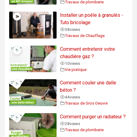
Travaux de plomberie
Installer un poêle à granulés -
Tuto bricolage
38
views
Travaux de Chauffage
Comment entretenir votre
chaudière gaz ?
10
views
Vie pratique
Comment couler une dalle
béton ?
44
views
Travaux de Gros Oeuvre
Comment purger un radiateur ?
28
views
Travaux de plomberie