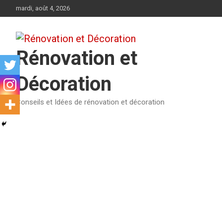
Aller
mardi, août 4, 2026
au
contenu
Rénovation et
Décoration
Conseils et Idées de rénovation et décoration