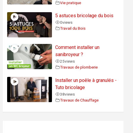
Vie pratique
5 astuces bricolage du bois
0
views
Travail du Bois
Comment installer un
sanibroyeur ?
25
views
Travaux de plomberie
Installer un poêle à granulés -
Tuto bricolage
38
views
Travaux de Chauffage