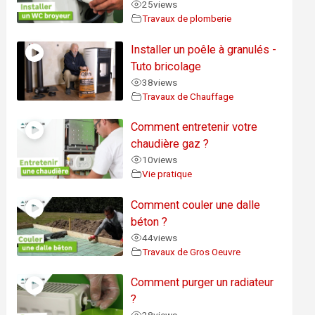
25
views
Travaux de plomberie
Installer un poêle à granulés -
Tuto bricolage
38
views
Travaux de Chauffage
Comment entretenir votre
chaudière gaz ?
10
views
Vie pratique
Comment couler une dalle
béton ?
44
views
Travaux de Gros Oeuvre
Comment purger un radiateur
?