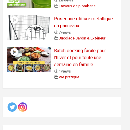
28
views
Travaux de plomberie
Poser une clôture métallique
en panneaux
7
views
Bricolage Jardin & Extérieur
Batch cooking facile pour
l’hiver et pour toute une
semaine en famille
4
views
Vie pratique