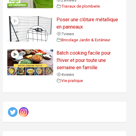
28
views
Travaux de plomberie
Poser une clôture métallique
en panneaux
7
views
Bricolage Jardin & Extérieur
Batch cooking facile pour
l’hiver et pour toute une
semaine en famille
4
views
Vie pratique