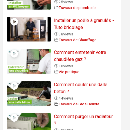
25
views
Travaux de plomberie
Installer un poêle à granulés -
Tuto bricolage
38
views
Travaux de Chauffage
Comment entretenir votre
chaudière gaz ?
10
views
Vie pratique
Comment couler une dalle
béton ?
44
views
Travaux de Gros Oeuvre
Comment purger un radiateur
?