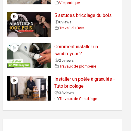
Vie pratique
5 astuces bricolage du bois
0
views
Travail du Bois
Comment installer un
sanibroyeur ?
25
views
Travaux de plomberie
Installer un poêle à granulés -
Tuto bricolage
38
views
Travaux de Chauffage