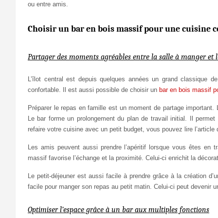
ou entre amis.
Choisir un bar en bois massif pour une cuisine c
Partager des moments agréables entre la salle à manger et l
L’îlot central est depuis quelques années un grand classique de 
confortable. Il est aussi possible de choisir un
bar en bois massif po
Préparer le repas en famille est un moment de partage important. Le
Le bar forme un prolongement du plan de travail initial. Il permet 
refaire votre cuisine avec un petit budget, vous pouvez lire l’articl
Les amis peuvent aussi prendre l’apéritif lorsque vous êtes en tr
massif favorise l’échange et la proximité. Celui-ci enrichit la décora
Le petit-déjeuner est aussi facile à prendre grâce à la création d’u
facile pour manger son repas au petit matin. Celui-ci peut devenir 
Optimiser l’espace grâce à un bar aux multiples fonctions