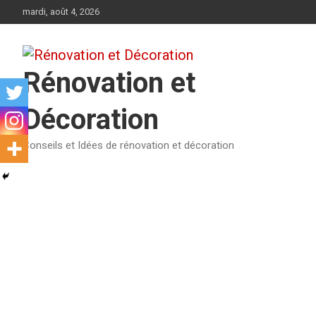
Aller
mardi, août 4, 2026
au
contenu
Rénovation et
Décoration
Conseils et Idées de rénovation et décoration