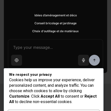
Idées d’aménagement et déco
Conseil bricolage et jardinage
Choix d'outillage et de matériaux
We respect your privacy
Cookies help us improve your experience, deliver
personalized content, and analyze traffic. You can
choose which cookies to allow by clicking
Copyright © 2026
Rénovation et Décoration
Customize
. Click
Accept All
to consent or
Reject
Thème par :
Theme Horse
All
to decline non-essential cookies.
Fièrement propulsé par :
WordPress