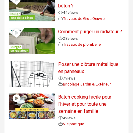
béton ?
44
views
Travaux de Gros Oeuvre
Comment purger un radiateur ?
28
views
Travaux de plomberie
Poser une clôture métallique
en panneaux
7
views
Bricolage Jardin & Extérieur
Batch cooking facile pour
l’hiver et pour toute une
semaine en famille
4
views
Vie pratique