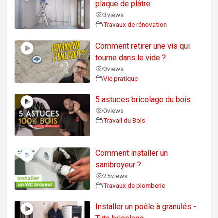
plaque de plâtre
3
views
Travaux de rénovation
Comment retirer une vis qui
tourne dans le vide ?
0
views
Vie pratique
5 astuces bricolage du bois
0
views
Travail du Bois
Comment installer un
sanibroyeur ?
25
views
Travaux de plomberie
Installer un poêle à granulés -