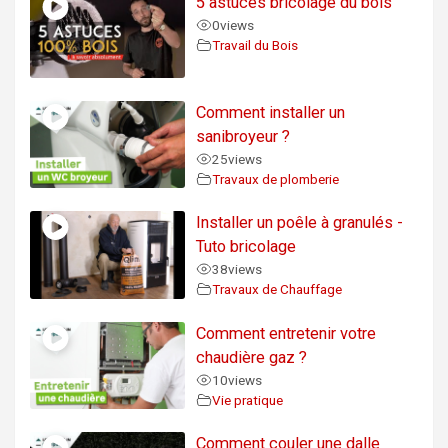
5 astuces bricolage du bois
0
views
Travail du Bois
Comment installer un
sanibroyeur ?
25
views
Travaux de plomberie
Installer un poêle à granulés -
Tuto bricolage
38
views
Travaux de Chauffage
Comment entretenir votre
chaudière gaz ?
10
views
Vie pratique
Comment couler une dalle