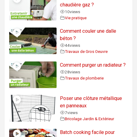
chaudière gaz ?
10
views
Vie pratique
Comment couler une dalle
béton ?
44
views
Travaux de Gros Oeuvre
Comment purger un radiateur ?
28
views
Travaux de plomberie
Poser une clôture métallique
en panneaux
7
views
Bricolage Jardin & Extérieur
Batch cooking facile pour