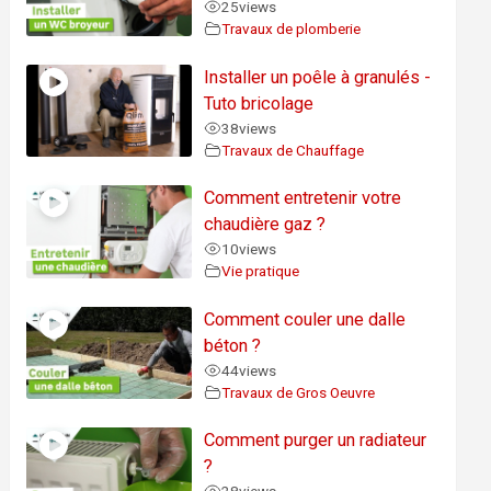
25
views
Travaux de plomberie
Installer un poêle à granulés -
Tuto bricolage
38
views
Travaux de Chauffage
Comment entretenir votre
chaudière gaz ?
10
views
Vie pratique
Comment couler une dalle
béton ?
44
views
Travaux de Gros Oeuvre
Comment purger un radiateur
?