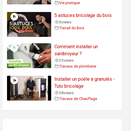
Vie pratique
5 astuces bricolage du bois
0
views
Travail du Bois
Comment installer un
sanibroyeur ?
25
views
Travaux de plomberie
Installer un poêle à granulés -
Tuto bricolage
38
views
Travaux de Chauffage