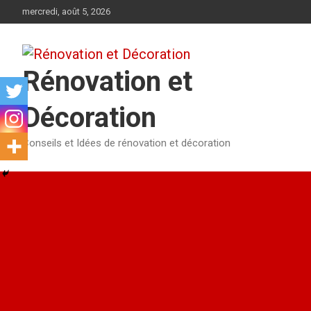
Aller
mercredi, août 5, 2026
au
contenu
Rénovation et
Décoration
Conseils et Idées de rénovation et décoration