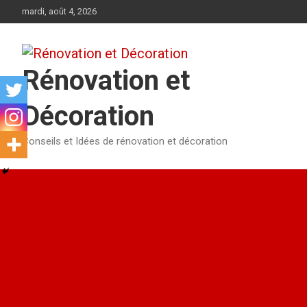
Aller
mardi, août 4, 2026
au
contenu
Rénovation et
Décoration
Conseils et Idées de rénovation et décoration