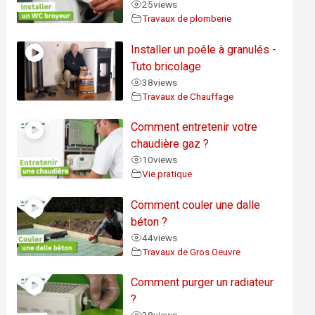
25
views
Travaux de plomberie
Installer un poêle à granulés -
Tuto bricolage
38
views
Travaux de Chauffage
Comment entretenir votre
chaudière gaz ?
10
views
Vie pratique
Comment couler une dalle
béton ?
44
views
Travaux de Gros Oeuvre
Comment purger un radiateur
?