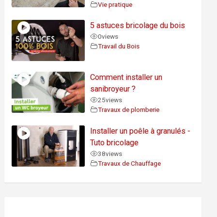
Vie pratique
5 astuces bricolage du bois
0
views
Travail du Bois
Comment installer un
sanibroyeur ?
25
views
Travaux de plomberie
Installer un poêle à granulés -
Tuto bricolage
38
views
Travaux de Chauffage